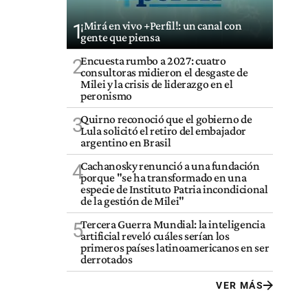
¡Mirá en vivo +Perfil!: un canal con
1
gente que piensa
Encuesta rumbo a 2027: cuatro
2
consultoras midieron el desgaste de
Milei y la crisis de liderazgo en el
peronismo
Quirno reconoció que el gobierno de
3
Lula solicitó el retiro del embajador
argentino en Brasil
Cachanosky renunció a una fundación
4
porque "se ha transformado en una
especie de Instituto Patria incondicional
de la gestión de Milei"
Tercera Guerra Mundial: la inteligencia
5
artificial reveló cuáles serían los
primeros países latinoamericanos en ser
derrotados
VER MÁS