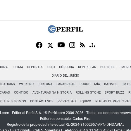
IONAL
CLIMA
DEPORTES
OCIO
CÓRDOBA
REPERFILAR
BUSINESS
EMPRE
DIARIO DEL JUICIO
NOTICIAS
WEEKEND
FORTUNA
PARABRISAS
ROUGE
MÍA
BATIMES
FM H
CARAS
CONTIGO
AVENTURAS NA HISTORIA
ROLLING STONE
SPORT BUZZ
R
QUIENES SOMOS
CONTÁCTENOS
PRIVACIDAD
EQUIPO
REGLAS DE PARTICIPAC
l.com - Editorial Perfil S.A.
| © Perfil.com 2006-2026 - Todos los derechos reserv
Editor responsable: Carlos Piro.
Registro de la propiedad intelectual RL-2024-31002957-APN-DNDA#MJ
rnia 2715
,
C1289ABI
,
CABA, Argentina
| Teléfono:
+54 9 11 3453 4567
| E-mail:
at