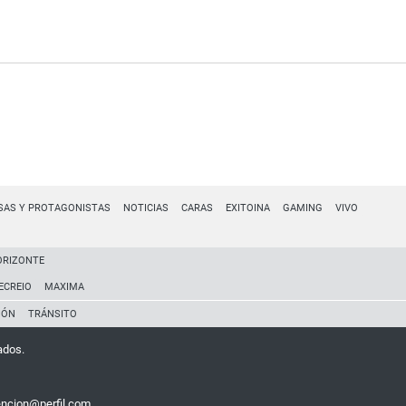
SAS Y PROTAGONISTAS
NOTICIAS
CARAS
EXITOINA
GAMING
VIVO
ORIZONTE
ECREIO
MAXIMA
IÓN
TRÁNSITO
ados.
encion@perfil.com