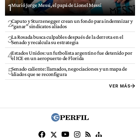
Murió Jorge Messi, el papá de Lionel Messi
1
Caputo y Sturzenegger crean un fondo para indemnizar y
2
“ganar” sindicatos aliados
La Rosada busca culpables después de la derrota en el
3
Senado y recalcula su estrategia
Estados Unidos: un futbolista argentino fue detenido por
4
el ICE en un aeropuerto de Florida
Senado caliente: llamados, negociaciones y un mapa de
5
aliados que se reconfigura
VER MÁS