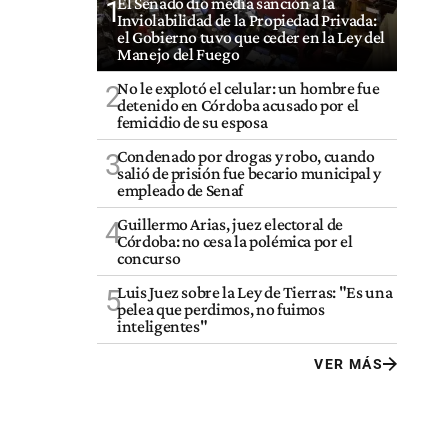
El Senado dio media sanción a la
1
Inviolabilidad de la Propiedad Privada:
el Gobierno tuvo que ceder en la Ley del
Manejo del Fuego
No le explotó el celular: un hombre fue
2
detenido en Córdoba acusado por el
femicidio de su esposa
Condenado por drogas y robo, cuando
3
salió de prisión fue becario municipal y
empleado de Senaf
Guillermo Arias, juez electoral de
4
Córdoba: no cesa la polémica por el
concurso
Luis Juez sobre la Ley de Tierras: "Es una
5
pelea que perdimos, no fuimos
inteligentes"
VER MÁS