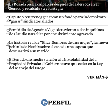
La Rosada busca culpables después de la derrota en el
1
Senado y recalcula su estrategia
Caputo y Sturzenegger crean un fondo para indemnizar y
2
“ganar” sindicatos aliados
Femicidio de Agostina Vega: detuvieron a dos inquilinos
3
de Claudio Barrelier por encubrimiento agravado
La historia real de "Elize: Sombras de una mujer", la nueva
4
película de Netflix sobre el caso de una esposa que
descuartizó a su marido
El Senado dio media sanción a la Inviolabilidad de la
5
Propiedad Privada: el Gobierno tuvo que ceder en la Ley
del Manejo del Fuego
VER MÁS