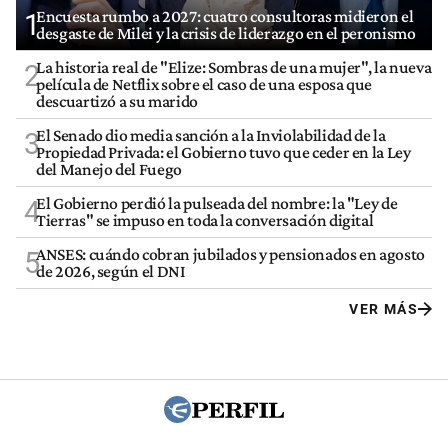
Encuesta rumbo a 2027: cuatro consultoras midieron el
1
desgaste de Milei y la crisis de liderazgo en el peronismo
La historia real de "Elize: Sombras de una mujer", la nueva
2
película de Netflix sobre el caso de una esposa que
descuartizó a su marido
El Senado dio media sanción a la Inviolabilidad de la
3
Propiedad Privada: el Gobierno tuvo que ceder en la Ley
del Manejo del Fuego
El Gobierno perdió la pulseada del nombre: la "Ley de
4
Tierras" se impuso en toda la conversación digital
ANSES: cuándo cobran jubilados y pensionados en agosto
5
de 2026, según el DNI
VER MÁS