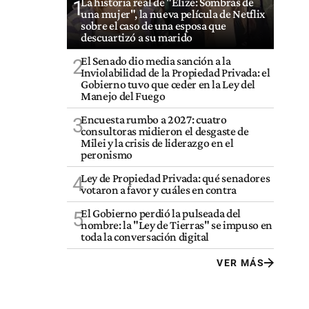
La historia real de "Elize: Sombras de
1
una mujer", la nueva película de Netflix
sobre el caso de una esposa que
descuartizó a su marido
El Senado dio media sanción a la
2
Inviolabilidad de la Propiedad Privada: el
Gobierno tuvo que ceder en la Ley del
Manejo del Fuego
Encuesta rumbo a 2027: cuatro
3
consultoras midieron el desgaste de
Milei y la crisis de liderazgo en el
peronismo
Ley de Propiedad Privada: qué senadores
4
votaron a favor y cuáles en contra
El Gobierno perdió la pulseada del
5
nombre: la "Ley de Tierras" se impuso en
toda la conversación digital
VER MÁS