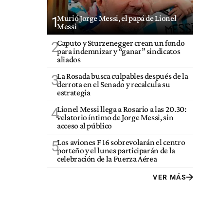
Murió Jorge Messi, el papá de Lionel
1
Messi
Caputo y Sturzenegger crean un fondo
2
para indemnizar y “ganar” sindicatos
aliados
La Rosada busca culpables después de la
3
derrota en el Senado y recalcula su
estrategia
Lionel Messi llega a Rosario a las 20.30:
4
velatorio íntimo de Jorge Messi, sin
acceso al público
Los aviones F 16 sobrevolarán el centro
5
porteño y el lunes participarán de la
celebración de la Fuerza Aérea
VER MÁS