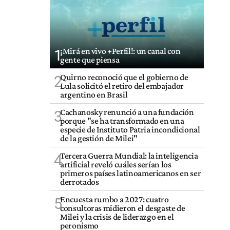
¡Mirá en vivo +Perfil!: un canal con
1
gente que piensa
Quirno reconoció que el gobierno de
2
Lula solicitó el retiro del embajador
argentino en Brasil
Cachanosky renunció a una fundación
3
porque "se ha transformado en una
especie de Instituto Patria incondicional
de la gestión de Milei"
Tercera Guerra Mundial: la inteligencia
4
artificial reveló cuáles serían los
primeros países latinoamericanos en ser
derrotados
Encuesta rumbo a 2027: cuatro
5
consultoras midieron el desgaste de
Milei y la crisis de liderazgo en el
peronismo