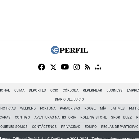
IONAL
CLIMA
DEPORTES
OCIO
CÓRDOBA
REPERFILAR
BUSINESS
EMPRE
DIARIO DEL JUICIO
NOTICIAS
WEEKEND
FORTUNA
PARABRISAS
ROUGE
MÍA
BATIMES
FM H
CARAS
CONTIGO
AVENTURAS NA HISTORIA
ROLLING STONE
SPORT BUZZ
R
QUIENES SOMOS
CONTÁCTENOS
PRIVACIDAD
EQUIPO
REGLAS DE PARTICIPAC
l.com - Editorial Perfil S.A.
| © Perfil.com 2006-2026 - Todos los derechos reserv