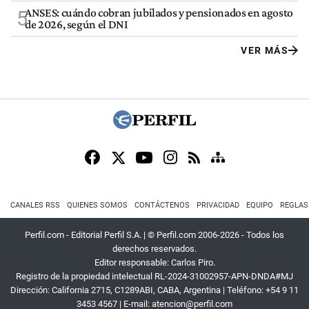
ANSES: cuándo cobran jubilados y pensionados en agosto
5
de 2026, según el DNI
VER MÁS
CANALES RSS
QUIENES SOMOS
CONTÁCTENOS
PRIVACIDAD
EQUIPO
REGLAS
Perfil.com - Editorial Perfil S.A.
| © Perfil.com 2006-2026 - Todos los
derechos reservados.
Editor responsable: Carlos Piro.
Registro de la propiedad intelectual RL-2024-31002957-APN-DNDA#MJ
Dirección:
California 2715
,
C1289ABI
,
CABA, Argentina
| Teléfono:
+54 9 11
3453 4567
| E-mail:
atencion@perfil.com