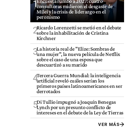
Encuesta rumbo a 2027: cuatro
1
consultoras midieron el desgaste de
Milei y la crisis de liderazgo en el
peronismo
Ricardo Lorenzetti se metió en el debate
2
sobre la inhabilitación de Cristina
Kirchner
La historia real de "Elize: Sombras de
3
una mujer", la nueva película de Netflix
sobre el caso de una esposa que
descuartizó a su marido
Tercera Guerra Mundial: la inteligencia
4
artificial reveló cuáles serían los
primeros países latinoamericanos en ser
derrotados
Di Tullio impugnó a Joaquín Benegas
5
Lynch por un presunto conflicto de
intereses en el debate de la Ley de Tierras
VER MÁS