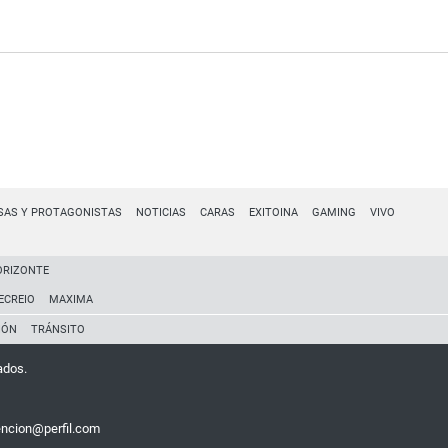
SAS Y PROTAGONISTAS
NOTICIAS
CARAS
EXITOINA
GAMING
VIVO
ORIZONTE
ECREIO
MAXIMA
IÓN
TRÁNSITO
ados.
encion@perfil.com