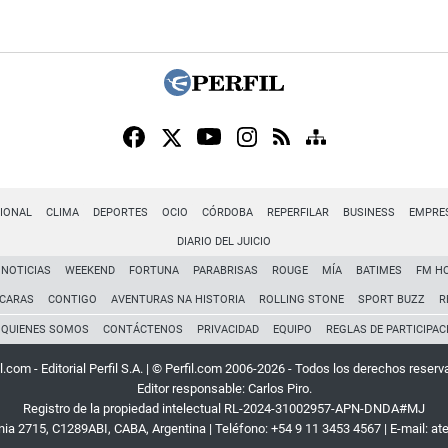
IONAL
CLIMA
DEPORTES
OCIO
CÓRDOBA
REPERFILAR
BUSINESS
EMPRE
DIARIO DEL JUICIO
NOTICIAS
WEEKEND
FORTUNA
PARABRISAS
ROUGE
MÍA
BATIMES
FM H
CARAS
CONTIGO
AVENTURAS NA HISTORIA
ROLLING STONE
SPORT BUZZ
R
QUIENES SOMOS
CONTÁCTENOS
PRIVACIDAD
EQUIPO
REGLAS DE PARTICIPAC
l.com - Editorial Perfil S.A.
| © Perfil.com 2006-2026 - Todos los derechos reserv
Editor responsable: Carlos Piro.
Registro de la propiedad intelectual RL-2024-31002957-APN-DNDA#MJ
rnia 2715
,
C1289ABI
,
CABA, Argentina
| Teléfono:
+54 9 11 3453 4567
| E-mail:
at