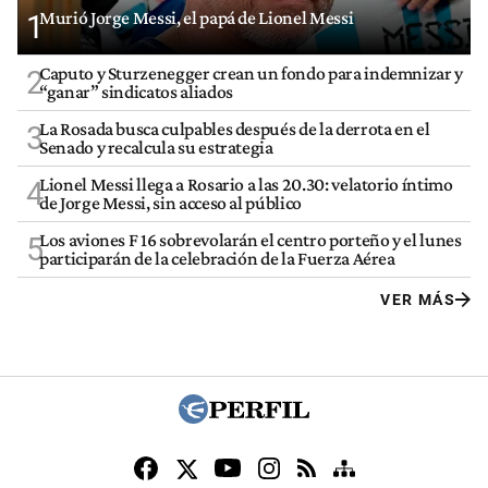
Murió Jorge Messi, el papá de Lionel Messi
1
Caputo y Sturzenegger crean un fondo para indemnizar y
2
“ganar” sindicatos aliados
La Rosada busca culpables después de la derrota en el
3
Senado y recalcula su estrategia
Lionel Messi llega a Rosario a las 20.30: velatorio íntimo
4
de Jorge Messi, sin acceso al público
Los aviones F 16 sobrevolarán el centro porteño y el lunes
5
participarán de la celebración de la Fuerza Aérea
VER MÁS