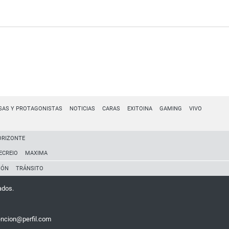
SAS Y PROTAGONISTAS
NOTICIAS
CARAS
EXITOINA
GAMING
VIVO
ORIZONTE
ECREIO
MAXIMA
IÓN
TRÁNSITO
ados.
encion@perfil.com