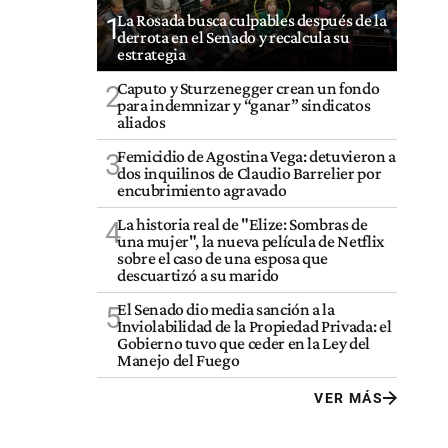
La Rosada busca culpables después de la
1
derrota en el Senado y recalcula su
estrategia
Caputo y Sturzenegger crean un fondo
2
para indemnizar y “ganar” sindicatos
aliados
Femicidio de Agostina Vega: detuvieron a
3
dos inquilinos de Claudio Barrelier por
encubrimiento agravado
La historia real de "Elize: Sombras de
4
una mujer", la nueva película de Netflix
sobre el caso de una esposa que
descuartizó a su marido
El Senado dio media sanción a la
5
Inviolabilidad de la Propiedad Privada: el
Gobierno tuvo que ceder en la Ley del
Manejo del Fuego
VER MÁS