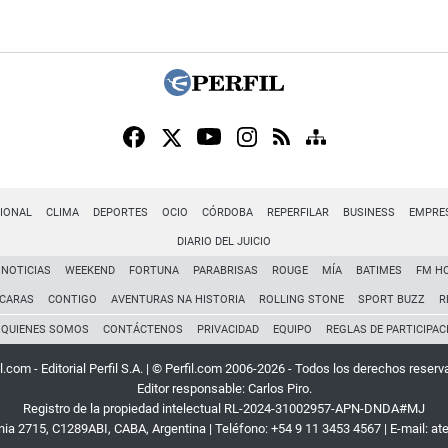
IONAL
CLIMA
DEPORTES
OCIO
CÓRDOBA
REPERFILAR
BUSINESS
EMPRE
DIARIO DEL JUICIO
NOTICIAS
WEEKEND
FORTUNA
PARABRISAS
ROUGE
MÍA
BATIMES
FM H
CARAS
CONTIGO
AVENTURAS NA HISTORIA
ROLLING STONE
SPORT BUZZ
R
QUIENES SOMOS
CONTÁCTENOS
PRIVACIDAD
EQUIPO
REGLAS DE PARTICIPAC
l.com - Editorial Perfil S.A.
| © Perfil.com 2006-2026 - Todos los derechos reserv
Editor responsable: Carlos Piro.
Registro de la propiedad intelectual RL-2024-31002957-APN-DNDA#MJ
rnia 2715
,
C1289ABI
,
CABA, Argentina
| Teléfono:
+54 9 11 3453 4567
| E-mail:
at