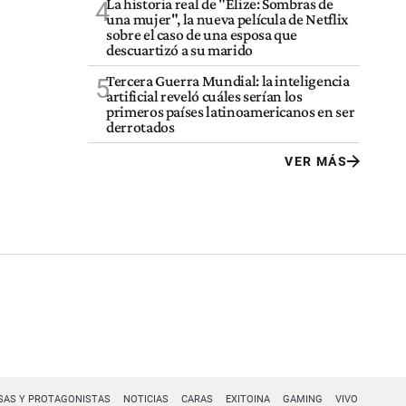
La historia real de "Elize: Sombras de
4
una mujer", la nueva película de Netflix
sobre el caso de una esposa que
descuartizó a su marido
Tercera Guerra Mundial: la inteligencia
5
artificial reveló cuáles serían los
primeros países latinoamericanos en ser
derrotados
VER MÁS
SAS Y PROTAGONISTAS
NOTICIAS
CARAS
EXITOINA
GAMING
VIVO