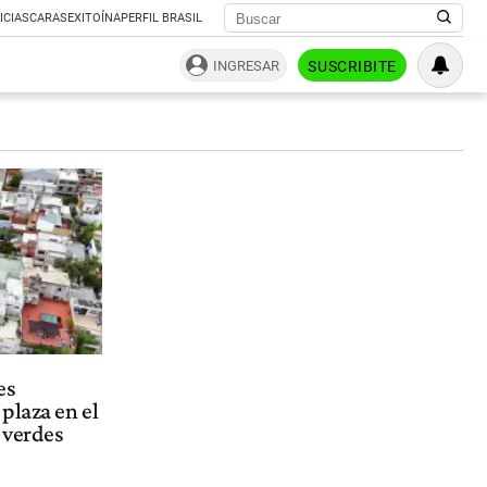
ICIAS
CARAS
EXITOÍNA
PERFIL BRASIL
INGRESAR
SUSCRIBITE
es
plaza en el
 verdes