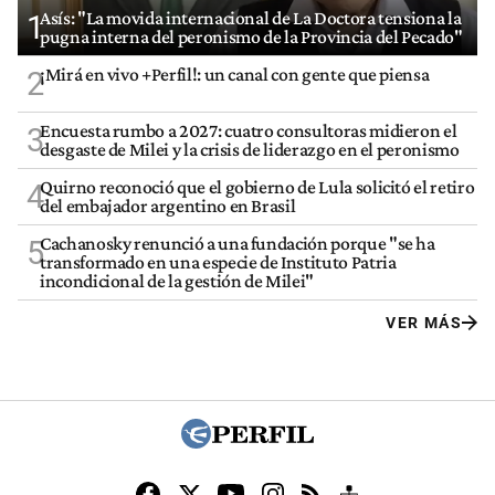
Asís: "La movida internacional de La Doctora tensiona la
1
pugna interna del peronismo de la Provincia del Pecado"
¡Mirá en vivo +Perfil!: un canal con gente que piensa
2
Encuesta rumbo a 2027: cuatro consultoras midieron el
3
desgaste de Milei y la crisis de liderazgo en el peronismo
Quirno reconoció que el gobierno de Lula solicitó el retiro
4
del embajador argentino en Brasil
Cachanosky renunció a una fundación porque "se ha
5
transformado en una especie de Instituto Patria
incondicional de la gestión de Milei"
VER MÁS