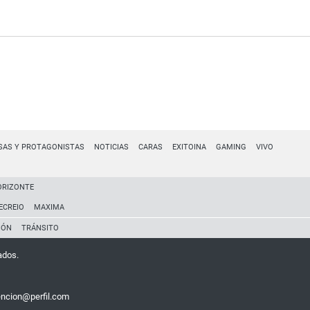
SAS Y PROTAGONISTAS
NOTICIAS
CARAS
EXITOINA
GAMING
VIVO
ORIZONTE
ECREIO
MAXIMA
IÓN
TRÁNSITO
ados.
encion@perfil.com