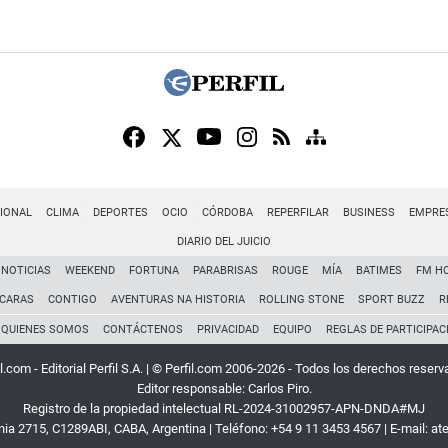
IONAL
CLIMA
DEPORTES
OCIO
CÓRDOBA
REPERFILAR
BUSINESS
EMPRE
DIARIO DEL JUICIO
NOTICIAS
WEEKEND
FORTUNA
PARABRISAS
ROUGE
MÍA
BATIMES
FM H
CARAS
CONTIGO
AVENTURAS NA HISTORIA
ROLLING STONE
SPORT BUZZ
R
QUIENES SOMOS
CONTÁCTENOS
PRIVACIDAD
EQUIPO
REGLAS DE PARTICIPAC
l.com - Editorial Perfil S.A.
| © Perfil.com 2006-2026 - Todos los derechos reserv
Editor responsable: Carlos Piro.
Registro de la propiedad intelectual RL-2024-31002957-APN-DNDA#MJ
rnia 2715
,
C1289ABI
,
CABA, Argentina
| Teléfono:
+54 9 11 3453 4567
| E-mail:
at