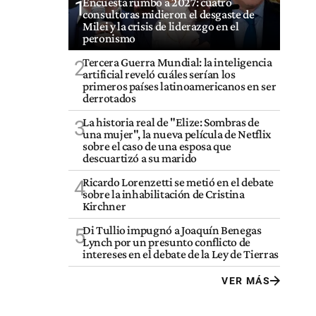
Encuesta rumbo a 2027: cuatro
1
consultoras midieron el desgaste de
Milei y la crisis de liderazgo en el
peronismo
Tercera Guerra Mundial: la inteligencia
2
artificial reveló cuáles serían los
primeros países latinoamericanos en ser
derrotados
La historia real de "Elize: Sombras de
3
una mujer", la nueva película de Netflix
sobre el caso de una esposa que
descuartizó a su marido
Ricardo Lorenzetti se metió en el debate
4
sobre la inhabilitación de Cristina
Kirchner
Di Tullio impugnó a Joaquín Benegas
5
Lynch por un presunto conflicto de
intereses en el debate de la Ley de Tierras
VER MÁS