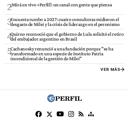
¡Mirá en vivo +Perfil!: un canal con gente que piensa
2
Encuesta rumbo a 2027: cuatro consultoras midieron el
3
desgaste de Milei y la crisis de liderazgo en el peronismo
Quirno reconoció que el gobierno de Lula solicitó el retiro
4
del embajador argentino en Brasil
Cachanosky renunció a una fundación porque "se ha
5
transformado en una especie de Instituto Patria
incondicional de la gestión de Milei"
VER MÁS