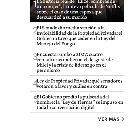
La historia real de "Elize: Sombras de
1
una mujer", la nueva película de Netflix
sobre el caso de una esposa que
descuartizó a su marido
El Senado dio media sanción a la
2
Inviolabilidad de la Propiedad Privada: el
Gobierno tuvo que ceder en la Ley del
Manejo del Fuego
Encuesta rumbo a 2027: cuatro
3
consultoras midieron el desgaste de
Milei y la crisis de liderazgo en el
peronismo
Ley de Propiedad Privada: qué senadores
4
votaron a favor y cuáles en contra
El Gobierno perdió la pulseada del
5
nombre: la "Ley de Tierras" se impuso en
toda la conversación digital
VER MÁS