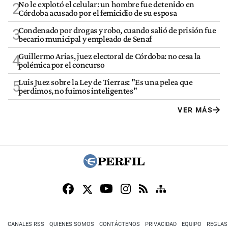
No le explotó el celular: un hombre fue detenido en
2
Córdoba acusado por el femicidio de su esposa
Condenado por drogas y robo, cuando salió de prisión fue
3
becario municipal y empleado de Senaf
Guillermo Arias, juez electoral de Córdoba: no cesa la
4
polémica por el concurso
Luis Juez sobre la Ley de Tierras: "Es una pelea que
5
perdimos, no fuimos inteligentes"
VER MÁS
CANALES RSS
QUIENES SOMOS
CONTÁCTENOS
PRIVACIDAD
EQUIPO
REGLAS