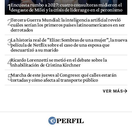
Encuesta rumbo a 2027: cuatro consultoras midieron el
1
desgaste de Milei y la crisis de liderazgo en el peronismo
Tercera Guerra Mundial: la inteligencia artificial reveló
2
cuáles serían los primeros países latinoamericanos en ser
derrotados
La historia real de "Elize: Sombras de una mujer", la nueva
3
película de Netflix sobre el caso de una esposa que
descuartizó a su marido
Ricardo Lorenzetti se metió en el debate sobre la
4
inhabilitación de Cristina Kirchner
Marcha de este jueves al Congreso: qué calles estarán
5
cortadas y cómo afecta al transporte público
VER MÁS