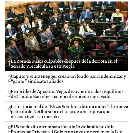
La Rosada busca culpables después de la derrota en el
1
Senado y recalcula su estrategia
Caputo y Sturzenegger crean un fondo para indemnizar y
2
“ganar” sindicatos aliados
Femicidio de Agostina Vega: detuvieron a dos inquilinos
3
de Claudio Barrelier por encubrimiento agravado
La historia real de "Elize: Sombras de una mujer", la nueva
4
película de Netflix sobre el caso de una esposa que
descuartizó a su marido
El Senado dio media sanción a la Inviolabilidad de la
5
Propiedad Privada: el Gobierno tuvo que ceder en la Ley