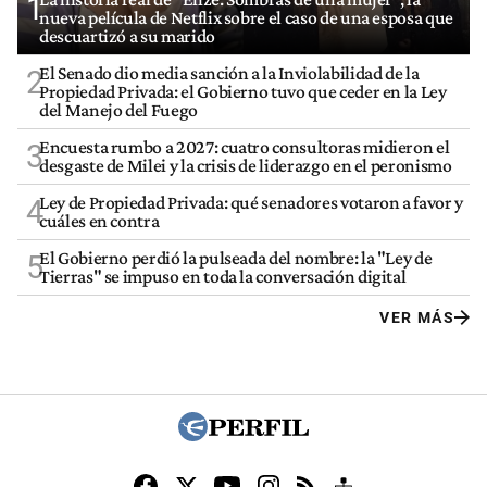
1
nueva película de Netflix sobre el caso de una esposa que
descuartizó a su marido
El Senado dio media sanción a la Inviolabilidad de la
2
Propiedad Privada: el Gobierno tuvo que ceder en la Ley
del Manejo del Fuego
Encuesta rumbo a 2027: cuatro consultoras midieron el
3
desgaste de Milei y la crisis de liderazgo en el peronismo
Ley de Propiedad Privada: qué senadores votaron a favor y
4
cuáles en contra
El Gobierno perdió la pulseada del nombre: la "Ley de
5
Tierras" se impuso en toda la conversación digital
VER MÁS