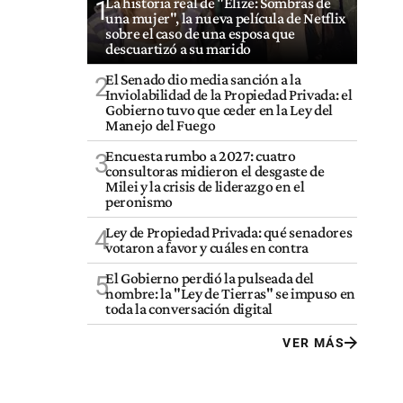
La historia real de "Elize: Sombras de
1
una mujer", la nueva película de Netflix
sobre el caso de una esposa que
descuartizó a su marido
El Senado dio media sanción a la
2
Inviolabilidad de la Propiedad Privada: el
Gobierno tuvo que ceder en la Ley del
Manejo del Fuego
Encuesta rumbo a 2027: cuatro
3
consultoras midieron el desgaste de
Milei y la crisis de liderazgo en el
peronismo
Ley de Propiedad Privada: qué senadores
4
votaron a favor y cuáles en contra
El Gobierno perdió la pulseada del
5
nombre: la "Ley de Tierras" se impuso en
toda la conversación digital
VER MÁS