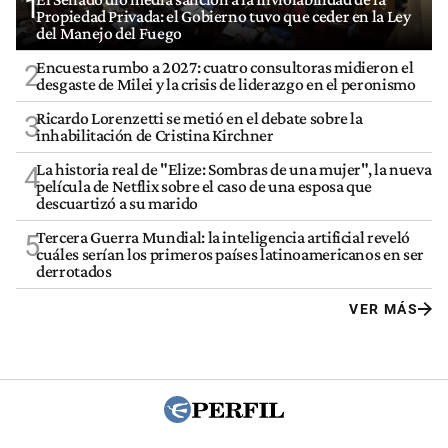
1
Propiedad Privada: el Gobierno tuvo que ceder en la Ley
del Manejo del Fuego
Encuesta rumbo a 2027: cuatro consultoras midieron el
2
desgaste de Milei y la crisis de liderazgo en el peronismo
Ricardo Lorenzetti se metió en el debate sobre la
3
inhabilitación de Cristina Kirchner
La historia real de "Elize: Sombras de una mujer", la nueva
4
película de Netflix sobre el caso de una esposa que
descuartizó a su marido
Tercera Guerra Mundial: la inteligencia artificial reveló
5
cuáles serían los primeros países latinoamericanos en ser
derrotados
VER MÁS