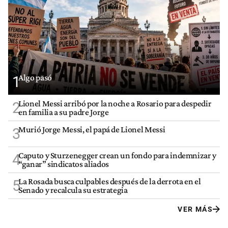
Algo pasó
1
Lionel Messi arribó por la noche a Rosario para despedir
2
en familia a su padre Jorge
Murió Jorge Messi, el papá de Lionel Messi
3
Caputo y Sturzenegger crean un fondo para indemnizar y
4
“ganar” sindicatos aliados
La Rosada busca culpables después de la derrota en el
5
Senado y recalcula su estrategia
VER MÁS