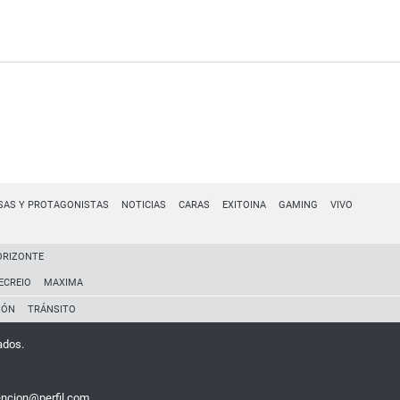
SAS Y PROTAGONISTAS
NOTICIAS
CARAS
EXITOINA
GAMING
VIVO
ORIZONTE
ECREIO
MAXIMA
IÓN
TRÁNSITO
ados.
encion@perfil.com