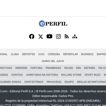
IONAL
CLIMA
DEPORTES
OCIO
CÓRDOBA
REPERFILAR
BUSINESS
EMPRE
DIARIO DEL JUICIO
NOTICIAS
WEEKEND
FORTUNA
PARABRISAS
ROUGE
MÍA
BATIMES
FM H
CARAS
CONTIGO
AVENTURAS NA HISTORIA
ROLLING STONE
SPORT BUZZ
R
QUIENES SOMOS
CONTÁCTENOS
PRIVACIDAD
EQUIPO
REGLAS DE PARTICIPAC
l.com - Editorial Perfil S.A.
| © Perfil.com 2006-2026 - Todos los derechos reserv
Editor responsable: Carlos Piro.
Registro de la propiedad intelectual RL-2024-31002957-APN-DNDA#MJ
rnia 2715
,
C1289ABI
,
CABA, Argentina
| Teléfono:
+54 9 11 3453 4567
| E-mail:
at