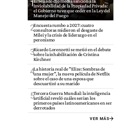
El Senado dio media sanción a la
1
Inviolabilidad de la Propiedad Privada:
el Gobierno tuvo que ceder en la Ley del
Manejo del Fuego
Encuesta rumbo a 2027: cuatro
2
consultoras midieron el desgaste de
Milei y la crisis de liderazgo en el
peronismo
Ricardo Lorenzetti se metió en el debate
3
sobre la inhabilitación de Cristina
Kirchner
La historia real de "Elize: Sombras de
4
una mujer", la nueva película de Netflix
sobre el caso de una esposa que
descuartizó a su marido
Tercera Guerra Mundial: la inteligencia
5
artificial reveló cuáles serían los
primeros países latinoamericanos en ser
derrotados
VER MÁS