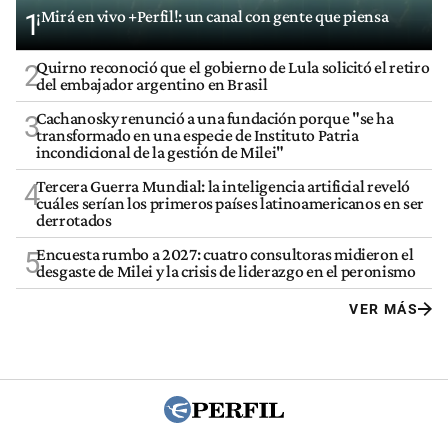
¡Mirá en vivo +Perfil!: un canal con gente que piensa
1
Quirno reconoció que el gobierno de Lula solicitó el retiro
2
del embajador argentino en Brasil
Cachanosky renunció a una fundación porque "se ha
3
transformado en una especie de Instituto Patria
incondicional de la gestión de Milei"
Tercera Guerra Mundial: la inteligencia artificial reveló
4
cuáles serían los primeros países latinoamericanos en ser
derrotados
Encuesta rumbo a 2027: cuatro consultoras midieron el
5
desgaste de Milei y la crisis de liderazgo en el peronismo
VER MÁS