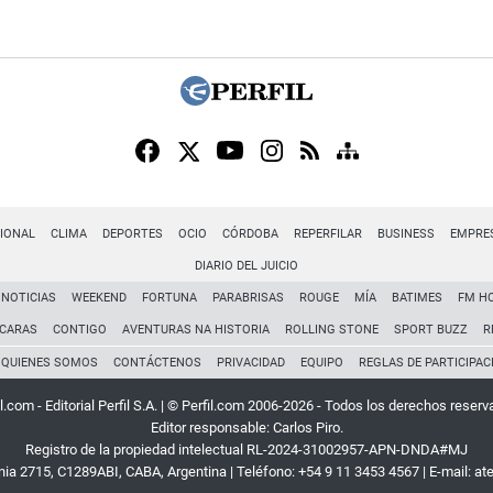
IONAL
CLIMA
DEPORTES
OCIO
CÓRDOBA
REPERFILAR
BUSINESS
EMPRE
DIARIO DEL JUICIO
NOTICIAS
WEEKEND
FORTUNA
PARABRISAS
ROUGE
MÍA
BATIMES
FM H
CARAS
CONTIGO
AVENTURAS NA HISTORIA
ROLLING STONE
SPORT BUZZ
R
QUIENES SOMOS
CONTÁCTENOS
PRIVACIDAD
EQUIPO
REGLAS DE PARTICIPAC
l.com - Editorial Perfil S.A.
| © Perfil.com 2006-2026 - Todos los derechos reserv
Editor responsable: Carlos Piro.
Registro de la propiedad intelectual RL-2024-31002957-APN-DNDA#MJ
rnia 2715
,
C1289ABI
,
CABA, Argentina
| Teléfono:
+54 9 11 3453 4567
| E-mail:
at