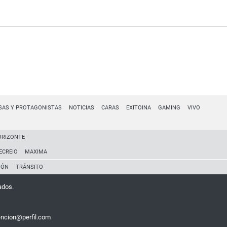
SAS Y PROTAGONISTAS
NOTICIAS
CARAS
EXITOINA
GAMING
VIVO
ORIZONTE
ECREIO
MAXIMA
IÓN
TRÁNSITO
ados.
encion@perfil.com