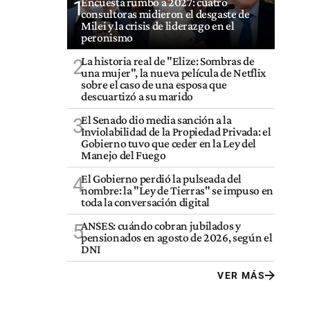
Encuesta rumbo a 2027: cuatro
1
consultoras midieron el desgaste de
Milei y la crisis de liderazgo en el
peronismo
La historia real de "Elize: Sombras de
2
una mujer", la nueva película de Netflix
sobre el caso de una esposa que
descuartizó a su marido
El Senado dio media sanción a la
3
Inviolabilidad de la Propiedad Privada: el
Gobierno tuvo que ceder en la Ley del
Manejo del Fuego
El Gobierno perdió la pulseada del
4
nombre: la "Ley de Tierras" se impuso en
toda la conversación digital
ANSES: cuándo cobran jubilados y
5
pensionados en agosto de 2026, según el
DNI
VER MÁS