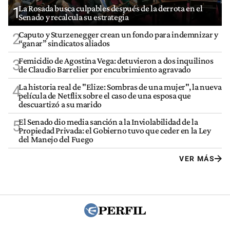
La Rosada busca culpables después de la derrota en el
1
Senado y recalcula su estrategia
Caputo y Sturzenegger crean un fondo para indemnizar y
2
“ganar” sindicatos aliados
Femicidio de Agostina Vega: detuvieron a dos inquilinos
3
de Claudio Barrelier por encubrimiento agravado
La historia real de "Elize: Sombras de una mujer", la nueva
4
película de Netflix sobre el caso de una esposa que
descuartizó a su marido
El Senado dio media sanción a la Inviolabilidad de la
5
Propiedad Privada: el Gobierno tuvo que ceder en la Ley
del Manejo del Fuego
VER MÁS