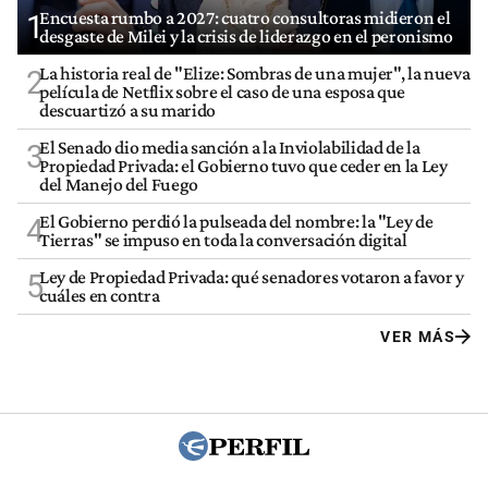
Encuesta rumbo a 2027: cuatro consultoras midieron el
1
desgaste de Milei y la crisis de liderazgo en el peronismo
La historia real de "Elize: Sombras de una mujer", la nueva
2
película de Netflix sobre el caso de una esposa que
descuartizó a su marido
El Senado dio media sanción a la Inviolabilidad de la
3
Propiedad Privada: el Gobierno tuvo que ceder en la Ley
del Manejo del Fuego
El Gobierno perdió la pulseada del nombre: la "Ley de
4
Tierras" se impuso en toda la conversación digital
Ley de Propiedad Privada: qué senadores votaron a favor y
5
cuáles en contra
VER MÁS