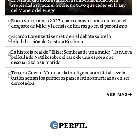
1
Propiedad Privada: el Gobierno tuvo que ceder en la Ley
del Manejo del Fuego
Encuesta rumbo a 2027: cuatro consultoras midieron el
2
desgaste de Milei y la crisis de liderazgo en el peronismo
Ricardo Lorenzetti se metió en el debate sobre la
3
inhabilitación de Cristina Kirchner
La historia real de "Elize: Sombras de una mujer", la nueva
4
película de Netflix sobre el caso de una esposa que
descuartizó a su marido
Tercera Guerra Mundial: la inteligencia artificial reveló
5
cuáles serían los primeros países latinoamericanos en ser
derrotados
VER MÁS