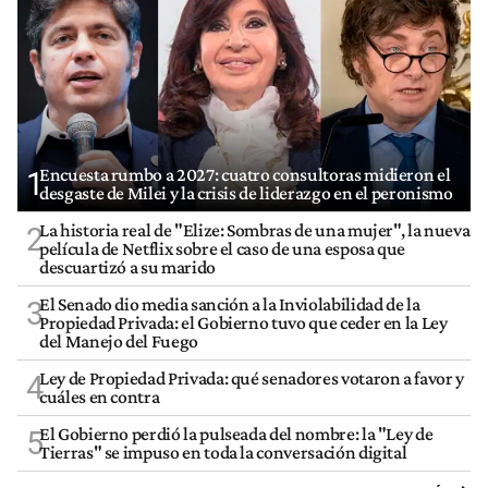
Encuesta rumbo a 2027: cuatro consultoras midieron el
1
desgaste de Milei y la crisis de liderazgo en el peronismo
La historia real de "Elize: Sombras de una mujer", la nueva
2
película de Netflix sobre el caso de una esposa que
descuartizó a su marido
El Senado dio media sanción a la Inviolabilidad de la
3
Propiedad Privada: el Gobierno tuvo que ceder en la Ley
del Manejo del Fuego
Ley de Propiedad Privada: qué senadores votaron a favor y
4
cuáles en contra
El Gobierno perdió la pulseada del nombre: la "Ley de
5
Tierras" se impuso en toda la conversación digital