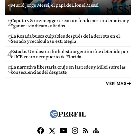
Murió Jorge Messi, el papá de Lionel Messi
1
Caputo y Sturzenegger crean un fondo para indemnizar y
2
“ganar” sindicatos aliados
La Rosada busca culpables después de la derrota en el
3
Senado y recalcula su estrategia
Estados Unidos: un futbolista argentino fue detenido por
4
el ICE en un aeropuerto de Florida
La narrativa libertaria cruje en las redes y Milei sufre las
5
consecuencias del desgaste
VER MÁS