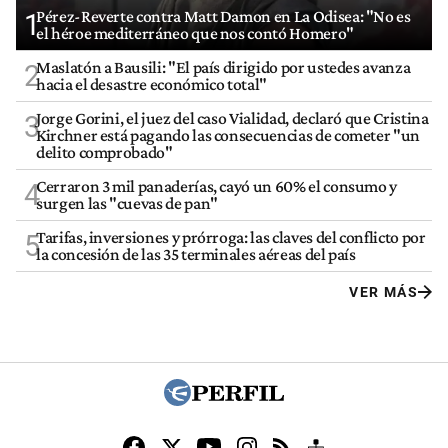
Pérez-Reverte contra Matt Damon en La Odisea: "No es
1
el héroe mediterráneo que nos contó Homero"
Maslatón a Bausili: "El país dirigido por ustedes avanza
2
hacia el desastre económico total"
Jorge Gorini, el juez del caso Vialidad, declaró que Cristina
3
Kirchner está pagando las consecuencias de cometer "un
delito comprobado"
Cerraron 3 mil panaderías, cayó un 60% el consumo y
4
surgen las "cuevas de pan"
Tarifas, inversiones y prórroga: las claves del conflicto por
5
la concesión de las 35 terminales aéreas del país
VER MÁS