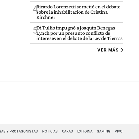
Ricardo Lorenzetti se metió en el debate
4
sobre la inhabilitación de Cristina
Kirchner
Di Tullio impugnó a Joaquín Benegas
5
Lynch por un presunto conflicto de
intereses en el debate de la Ley de Tierras
VER MÁS
SAS Y PROTAGONISTAS
NOTICIAS
CARAS
EXITOINA
GAMING
VIVO