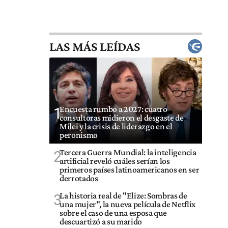
LAS MÁS LEÍDAS
Encuesta rumbo a 2027: cuatro
1
consultoras midieron el desgaste de
Milei y la crisis de liderazgo en el
peronismo
Tercera Guerra Mundial: la inteligencia
2
artificial reveló cuáles serían los
primeros países latinoamericanos en ser
derrotados
La historia real de "Elize: Sombras de
3
una mujer", la nueva película de Netflix
sobre el caso de una esposa que
descuartizó a su marido