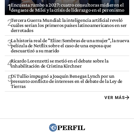
Encuesta rumbo a 2027: cuatro consultoras midieron el
1
desgaste de Milei y la crisis de liderazgo en el peronismo
Tercera Guerra Mundial: la inteligencia artificial reveló
2
cuáles serían los primeros países latinoamericanos en ser
derrotados
La historia real de "Elize: Sombras de una mujer", la nueva
3
película de Netflix sobre el caso de una esposa que
descuartizó a su marido
Ricardo Lorenzetti se metió en el debate sobre la
4
inhabilitación de Cristina Kirchner
Di Tullio impugnó a Joaquín Benegas Lynch por un
5
presunto conflicto de intereses en el debate de la Ley de
Tierras
VER MÁS