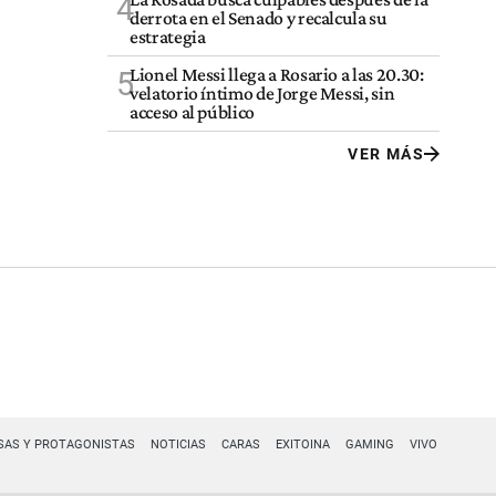
4
derrota en el Senado y recalcula su
estrategia
Lionel Messi llega a Rosario a las 20.30:
5
velatorio íntimo de Jorge Messi, sin
acceso al público
VER MÁS
SAS Y PROTAGONISTAS
NOTICIAS
CARAS
EXITOINA
GAMING
VIVO