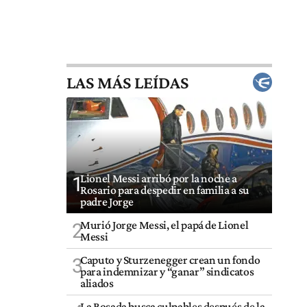
LAS MÁS LEÍDAS
Lionel Messi arribó por la noche a
1
Rosario para despedir en familia a su
padre Jorge
Murió Jorge Messi, el papá de Lionel
2
Messi
Caputo y Sturzenegger crean un fondo
3
para indemnizar y “ganar” sindicatos
aliados
La Rosada busca culpables después de la