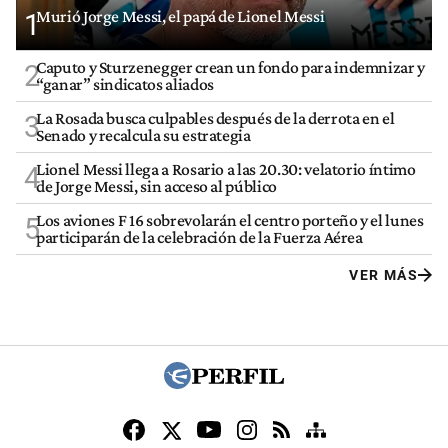
Murió Jorge Messi, el papá de Lionel Messi
1
Caputo y Sturzenegger crean un fondo para indemnizar y
2
“ganar” sindicatos aliados
La Rosada busca culpables después de la derrota en el
3
Senado y recalcula su estrategia
Lionel Messi llega a Rosario a las 20.30: velatorio íntimo
4
de Jorge Messi, sin acceso al público
Los aviones F 16 sobrevolarán el centro porteño y el lunes
5
participarán de la celebración de la Fuerza Aérea
VER MÁS