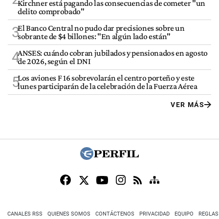
Kirchner está pagando las consecuencias de cometer "un
delito comprobado"
El Banco Central no pudo dar precisiones sobre un
3
sobrante de $4 billones: "En algún lado están"
ANSES: cuándo cobran jubilados y pensionados en agosto
4
de 2026, según el DNI
Los aviones F 16 sobrevolarán el centro porteño y este
5
lunes participarán de la celebración de la Fuerza Aérea
VER MÁS
CANALES RSS
QUIENES SOMOS
CONTÁCTENOS
PRIVACIDAD
EQUIPO
REGLAS