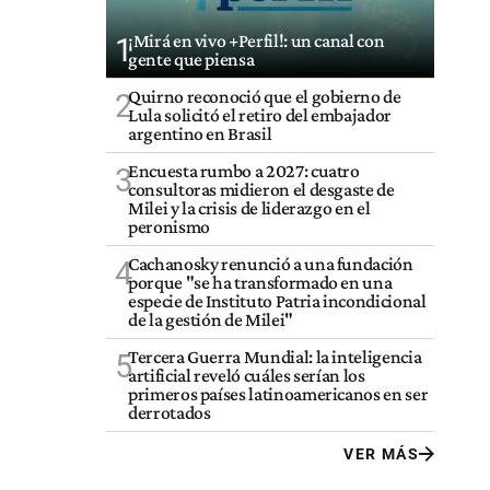
¡Mirá en vivo +Perfil!: un canal con
1
gente que piensa
Quirno reconoció que el gobierno de
2
Lula solicitó el retiro del embajador
argentino en Brasil
Encuesta rumbo a 2027: cuatro
3
consultoras midieron el desgaste de
Milei y la crisis de liderazgo en el
peronismo
Cachanosky renunció a una fundación
4
porque "se ha transformado en una
especie de Instituto Patria incondicional
de la gestión de Milei"
Tercera Guerra Mundial: la inteligencia
5
artificial reveló cuáles serían los
primeros países latinoamericanos en ser
derrotados
VER MÁS