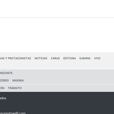
SAS Y PROTAGONISTAS
NOTICIAS
CARAS
EXITOINA
GAMING
VIVO
ORIZONTE
ECREIO
MAXIMA
IÓN
TRÁNSITO
ados.
encion@perfil.com