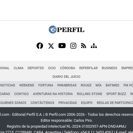
IONAL
CLIMA
DEPORTES
OCIO
CÓRDOBA
REPERFILAR
BUSINESS
EMPRE
DIARIO DEL JUICIO
NOTICIAS
WEEKEND
FORTUNA
PARABRISAS
ROUGE
MÍA
BATIMES
FM H
CARAS
CONTIGO
AVENTURAS NA HISTORIA
ROLLING STONE
SPORT BUZZ
R
QUIENES SOMOS
CONTÁCTENOS
PRIVACIDAD
EQUIPO
REGLAS DE PARTICIPAC
l.com - Editorial Perfil S.A.
| © Perfil.com 2006-2026 - Todos los derechos reserv
Editor responsable: Carlos Piro.
Registro de la propiedad intelectual RL-2024-31002957-APN-DNDA#MJ
rnia 2715
,
C1289ABI
,
CABA, Argentina
| Teléfono:
+54 9 11 3453 4567
| E-mail:
at