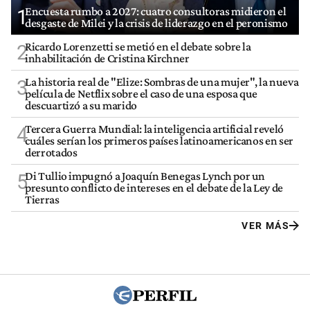
Encuesta rumbo a 2027: cuatro consultoras midieron el
1
desgaste de Milei y la crisis de liderazgo en el peronismo
Ricardo Lorenzetti se metió en el debate sobre la
2
inhabilitación de Cristina Kirchner
La historia real de "Elize: Sombras de una mujer", la nueva
3
película de Netflix sobre el caso de una esposa que
descuartizó a su marido
Tercera Guerra Mundial: la inteligencia artificial reveló
4
cuáles serían los primeros países latinoamericanos en ser
derrotados
Di Tullio impugnó a Joaquín Benegas Lynch por un
5
presunto conflicto de intereses en el debate de la Ley de
Tierras
VER MÁS