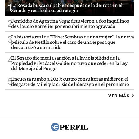
La Rosada busca culpables después de la derrota en el
1
Senado y recalcula su estrategia
Femicidio de Agostina Vega: detuvieron a dos inquilinos
2
de Claudio Barrelier por encubrimiento agravado
La historia real de "Elize: Sombras de una mujer", la nueva
3
película de Netflix sobre el caso de una esposa que
descuartizó a su marido
El Senado dio media sanción a la Inviolabilidad de la
4
Propiedad Privada: el Gobierno tuvo que ceder en la Ley
del Manejo del Fuego
Encuesta rumbo a 2027: cuatro consultoras midieron el
5
desgaste de Milei y la crisis de liderazgo en el peronismo
VER MÁS