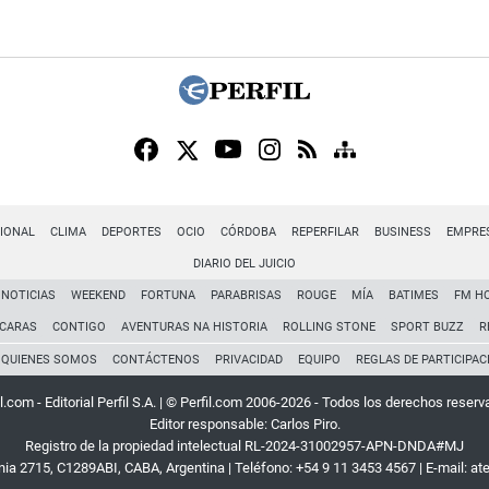
IONAL
CLIMA
DEPORTES
OCIO
CÓRDOBA
REPERFILAR
BUSINESS
EMPRE
DIARIO DEL JUICIO
NOTICIAS
WEEKEND
FORTUNA
PARABRISAS
ROUGE
MÍA
BATIMES
FM H
CARAS
CONTIGO
AVENTURAS NA HISTORIA
ROLLING STONE
SPORT BUZZ
R
QUIENES SOMOS
CONTÁCTENOS
PRIVACIDAD
EQUIPO
REGLAS DE PARTICIPAC
l.com - Editorial Perfil S.A.
| © Perfil.com 2006-2026 - Todos los derechos reserv
Editor responsable: Carlos Piro.
Registro de la propiedad intelectual RL-2024-31002957-APN-DNDA#MJ
rnia 2715
,
C1289ABI
,
CABA, Argentina
| Teléfono:
+54 9 11 3453 4567
| E-mail:
at