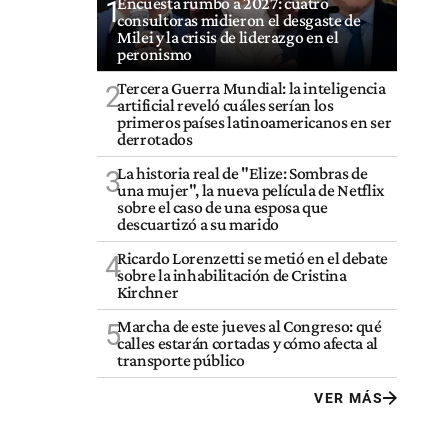
Encuesta rumbo a 2027: cuatro
1
consultoras midieron el desgaste de
Milei y la crisis de liderazgo en el
peronismo
Tercera Guerra Mundial: la inteligencia
2
artificial reveló cuáles serían los
primeros países latinoamericanos en ser
derrotados
La historia real de "Elize: Sombras de
3
una mujer", la nueva película de Netflix
sobre el caso de una esposa que
descuartizó a su marido
Ricardo Lorenzetti se metió en el debate
4
sobre la inhabilitación de Cristina
Kirchner
Marcha de este jueves al Congreso: qué
5
calles estarán cortadas y cómo afecta al
transporte público
VER MÁS