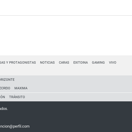
SAS Y PROTAGONISTAS
NOTICIAS
CARAS
EXITOINA
GAMING
VIVO
ORIZONTE
ECREIO
MAXIMA
IÓN
TRÁNSITO
ados.
encion@perfil.com