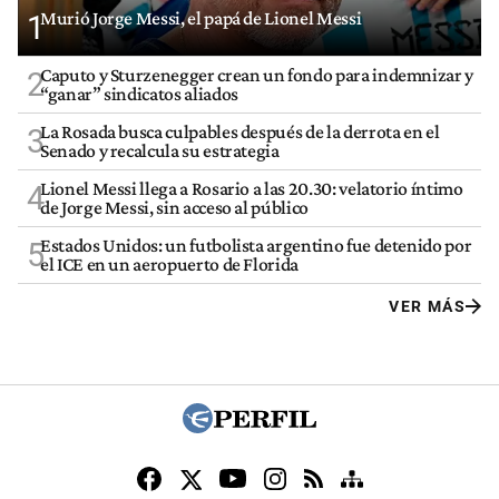
Murió Jorge Messi, el papá de Lionel Messi
1
Caputo y Sturzenegger crean un fondo para indemnizar y
2
“ganar” sindicatos aliados
La Rosada busca culpables después de la derrota en el
3
Senado y recalcula su estrategia
Lionel Messi llega a Rosario a las 20.30: velatorio íntimo
4
de Jorge Messi, sin acceso al público
Estados Unidos: un futbolista argentino fue detenido por
5
el ICE en un aeropuerto de Florida
VER MÁS