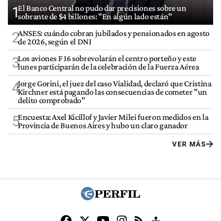
El Banco Central no pudo dar precisiones sobre un
1
sobrante de $4 billones: "En algún lado están"
ANSES: cuándo cobran jubilados y pensionados en agosto
2
de 2026, según el DNI
Los aviones F 16 sobrevolarán el centro porteño y este
3
lunes participarán de la celebración de la Fuerza Aérea
Jorge Gorini, el juez del caso Vialidad, declaró que Cristina
4
Kirchner está pagando las consecuencias de cometer "un
delito comprobado"
Encuesta: Axel Kicillof y Javier Milei fueron medidos en la
5
Provincia de Buenos Aires y hubo un claro ganador
VER MÁS