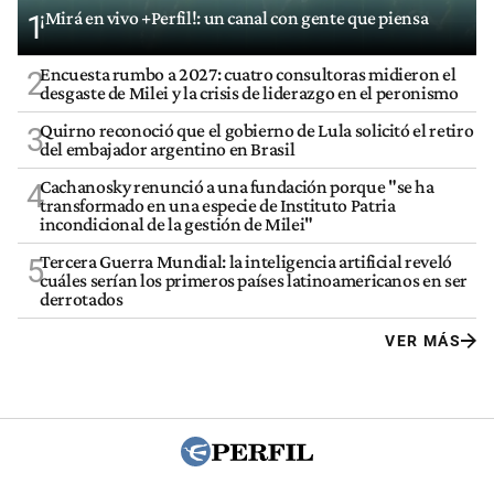
¡Mirá en vivo +Perfil!: un canal con gente que piensa
1
Encuesta rumbo a 2027: cuatro consultoras midieron el
2
desgaste de Milei y la crisis de liderazgo en el peronismo
Quirno reconoció que el gobierno de Lula solicitó el retiro
3
del embajador argentino en Brasil
Cachanosky renunció a una fundación porque "se ha
4
transformado en una especie de Instituto Patria
incondicional de la gestión de Milei"
Tercera Guerra Mundial: la inteligencia artificial reveló
5
cuáles serían los primeros países latinoamericanos en ser
derrotados
VER MÁS