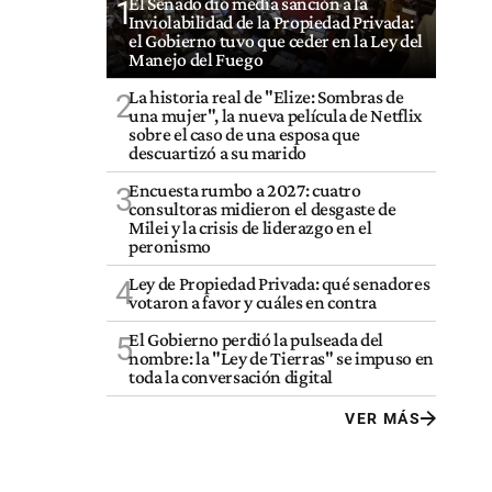
El Senado dio media sanción a la
1
Inviolabilidad de la Propiedad Privada:
el Gobierno tuvo que ceder en la Ley del
Manejo del Fuego
La historia real de "Elize: Sombras de
2
una mujer", la nueva película de Netflix
sobre el caso de una esposa que
descuartizó a su marido
Encuesta rumbo a 2027: cuatro
3
consultoras midieron el desgaste de
Milei y la crisis de liderazgo en el
peronismo
Ley de Propiedad Privada: qué senadores
4
votaron a favor y cuáles en contra
El Gobierno perdió la pulseada del
5
nombre: la "Ley de Tierras" se impuso en
toda la conversación digital
VER MÁS