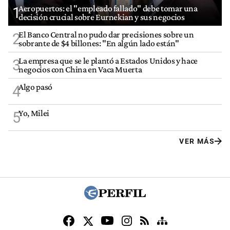
Aeropuertos: el "empleado fallado" debe tomar una
1
decisión crucial sobre Eurnekian y sus negocios
El Banco Central no pudo dar precisiones sobre un
2
sobrante de $4 billones: "En algún lado están"
La empresa que se le plantó a Estados Unidos y hace
3
negocios con China en Vaca Muerta
Algo pasó
4
Yo, Milei
5
VER MÁS