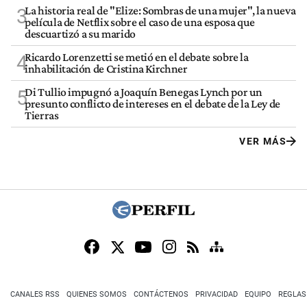
La historia real de "Elize: Sombras de una mujer", la nueva
3
película de Netflix sobre el caso de una esposa que
descuartizó a su marido
Ricardo Lorenzetti se metió en el debate sobre la
4
inhabilitación de Cristina Kirchner
Di Tullio impugnó a Joaquín Benegas Lynch por un
5
presunto conflicto de intereses en el debate de la Ley de
Tierras
VER MÁS
CANALES RSS
QUIENES SOMOS
CONTÁCTENOS
PRIVACIDAD
EQUIPO
REGLAS