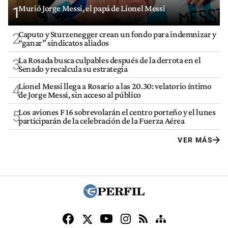
Murió Jorge Messi, el papá de Lionel Messi
1
Caputo y Sturzenegger crean un fondo para indemnizar y
2
“ganar” sindicatos aliados
La Rosada busca culpables después de la derrota en el
3
Senado y recalcula su estrategia
Lionel Messi llega a Rosario a las 20.30: velatorio íntimo
4
de Jorge Messi, sin acceso al público
Los aviones F 16 sobrevolarán el centro porteño y el lunes
5
participarán de la celebración de la Fuerza Aérea
VER MÁS