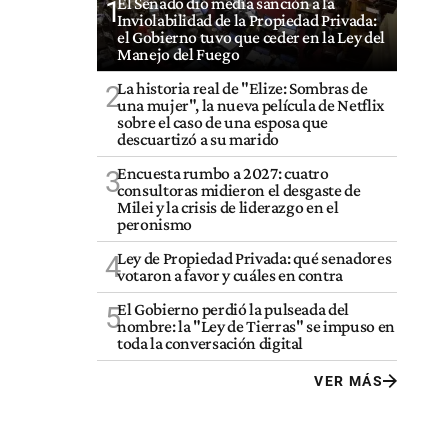
El Senado dio media sanción a la
1
Inviolabilidad de la Propiedad Privada:
el Gobierno tuvo que ceder en la Ley del
Manejo del Fuego
La historia real de "Elize: Sombras de
2
una mujer", la nueva película de Netflix
sobre el caso de una esposa que
descuartizó a su marido
Encuesta rumbo a 2027: cuatro
3
consultoras midieron el desgaste de
Milei y la crisis de liderazgo en el
peronismo
Ley de Propiedad Privada: qué senadores
4
votaron a favor y cuáles en contra
El Gobierno perdió la pulseada del
5
nombre: la "Ley de Tierras" se impuso en
toda la conversación digital
VER MÁS